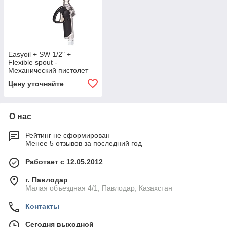
Easyoil + SW 1/2" +
Flexible spout -
Механический пистолет
для масла (гибкий
Цену уточняйте
носик+пов. муфта),PIUSI
О нас
Рейтинг не сформирован
Менее 5 отзывов за последний год
Работает с 12.05.2012
г. Павлодар
Малая объездная 4/1, Павлодар, Казахстан
Контакты
Сегодня выходной