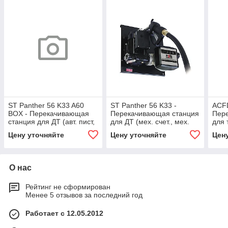
ST Panther 56 K33 A60
ST Panther 56 K33 -
ACFD
BOX - Перекачивающая
Перекачивающая станция
Пер
станция для ДТ (авт. пист,
для ДТ (мех. счет., мех.
для 
счет.), 70 л/мин, PIUSI
пист.), 56 л/мин, PIUSI
счет
Цену уточняйте
Цену уточняйте
Цен
80 л
О нас
Рейтинг не сформирован
Менее 5 отзывов за последний год
Работает с 12.05.2012