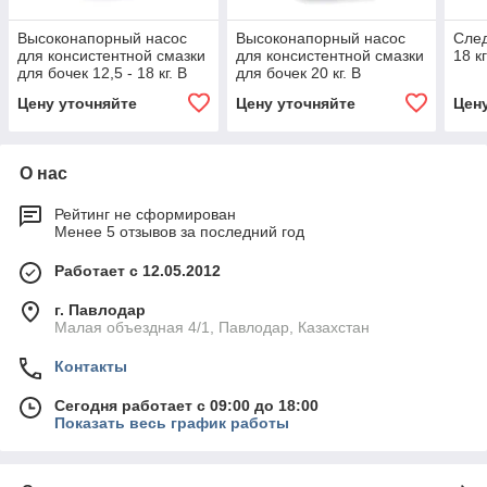
Высоконапорный насос
Высоконапорный насос
След
для консистентной смазки
для консистентной смазки
18 к
для бочек 12,5 - 18 кг. В
для бочек 20 кг. В
комплекте - крышка для
комплекте – крышка для
Цену уточняйте
Цену уточняйте
Цен
бочки
бочки 330 мм
О нас
Рейтинг не сформирован
Менее 5 отзывов за последний год
Работает с 12.05.2012
г. Павлодар
Малая объездная 4/1, Павлодар, Казахстан
Контакты
Сегодня работает с 09:00 до 18:00
Показать весь график работы