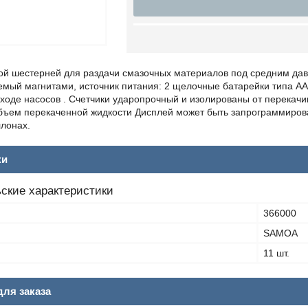
ной шестерней для раздачи смазочных материалов под средним дав
яемый магнитами, источник питания: 2 щелочные батарейки типа А
ыходе насосов . Счетчики ударопрочный и изолированы от перека
ъем перекаченной жидкости Дисплей может быть запрограммирован,
ллонах.
ки
ские характеристики
366000
SAMOA
11 шт.
ля заказа