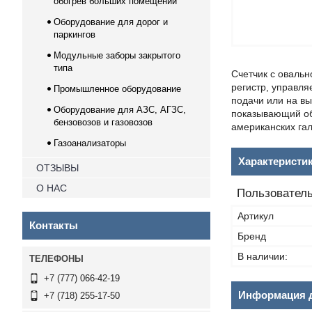
обогрев больших помещений
Оборудование для дорог и
паркингов
Модульные заборы закрытого
типа
Счетчик с оваль
регистр, управл
Промышленное оборудование
подачи или на в
Оборудование для АЗС, АГЗС,
показывающий об
бензовозов и газовозов
американских га
Газоанализаторы
Характеристи
ОТЗЫВЫ
О НАС
Пользователь
Артикул
Контакты
Бренд
В наличии:
+7 (777) 066-42-19
Информация д
+7 (718) 255-17-50