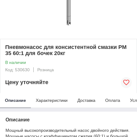
Пневмонасос для консистентной смазки PM
35 60:1 для бочек 20кг
В наличии
Код: 530630
Розница
Цену уточняйте
Описание
Характеристики
Доставка
Оплата
Усл
Описание
Мощный высокопроизводительный насос двойного действия.
Мощные насосы с коэффициентом сжатия (60:1) и большой