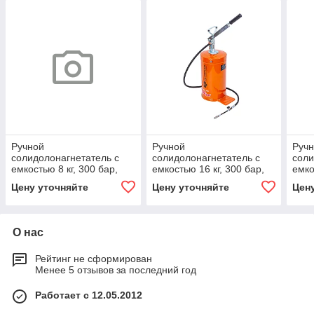
Ручной
Ручной
Руч
солидолонагнетатель с
солидолонагнетатель с
соли
емкостью 8 кг, 300 бар,
емкостью 16 кг, 300 бар,
емко
специальная версия
специальная версия
теле
Цену уточняйте
Цену уточняйте
Цен
спец
О нас
Рейтинг не сформирован
Менее 5 отзывов за последний год
Работает с 12.05.2012