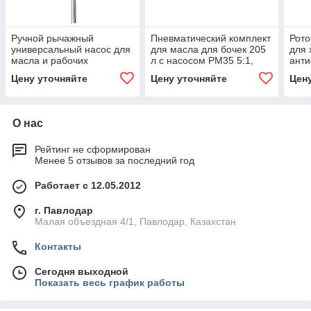
Ручной рычажный
Пневматический комплект
Рото
универсальный насос для
для масла для бочек 205
для 
масла и рабочих
л с насосом PM35 5:1,
ант
жидкостей, для бочек 205
монтаж на стену
Цену уточняйте
Цену уточняйте
Цен
л. SAMOA
О нас
Рейтинг не сформирован
Менее 5 отзывов за последний год
Работает с 12.05.2012
г. Павлодар
Малая объездная 4/1, Павлодар, Казахстан
Контакты
Сегодня выходной
Показать весь график работы