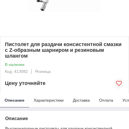
Пистолет для раздачи консистентной смазки
с Z-образным шарниром и резиновым
шлангом
В наличии
Код: 413082
Розница
Цену уточняйте
Описание
Характеристики
Доставка
Оплата
Усл
Описание
Высоконапорные пистолеты для раздачи консистентной