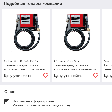
Подобные товары компании
Cube 70 DC 24/12V -
Cube 70/33 M -
Visc
Топливораздаточная
Топливораздаточная
Рото
колонка с мех. счетчиком
колонка с мех. счетчиком
элек
и авт. пистолетом, 56 л/
и авт. пистолетом, 70 л/
масл
Цену уточняйте
Цену уточняйте
Цен
мин,PIUSI
мин,PIUSI
мин,
О нас
Рейтинг не сформирован
Менее 5 отзывов за последний год