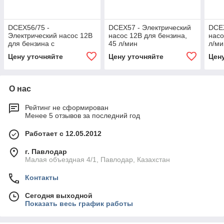
DCEX56/75 -
DCEX57 - Электрический
DCEX
Электрический насос 12В
насос 12В для бензина,
насо
для бензина с
45 л/мин
л/ми
держателем пистолета, 45
Цену уточняйте
Цену уточняйте
Цен
л/мин
О нас
Рейтинг не сформирован
Менее 5 отзывов за последний год
Работает с 12.05.2012
г. Павлодар
Малая объездная 4/1, Павлодар, Казахстан
Контакты
Сегодня выходной
Показать весь график работы