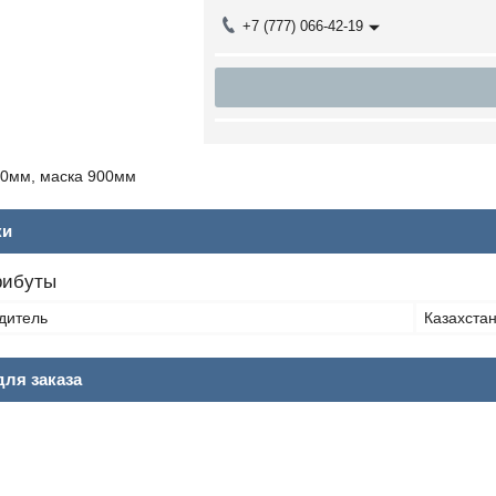
+7 (777) 066-42-19
0мм, маска 900мм
ки
рибуты
дитель
Казахста
ля заказа