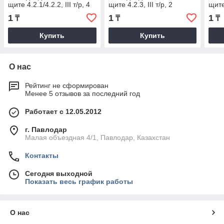
щите 4.2.1/4.2.2, III т/р, 4
щите 4.2.3, III т/р, 2
щите 
стробоскопа
стробоскопа
стро
1
1
1
₸
₸
₸
Купить
Купить
О нас
Рейтинг не сформирован
Менее 5 отзывов за последний год
Работает с 12.05.2012
г. Павлодар
Малая объездная 4/1, Павлодар, Казахстан
Контакты
Сегодня выходной
Показать весь график работы
О нас