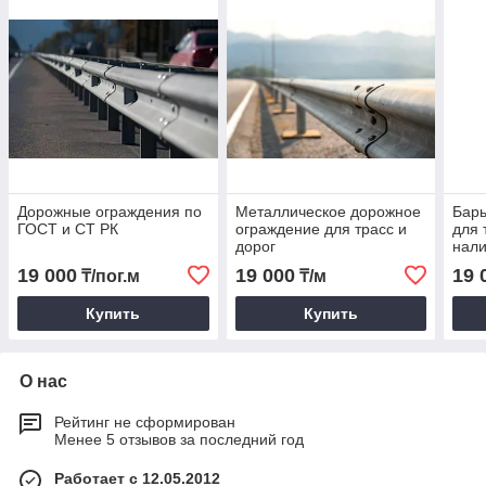
Дорожные ограждения по
Металлическое дорожное
Бар
ГОСТ и СТ РК
ограждение для трасс и
для 
дорог
нал
19 000
19 000
19 
₸/пог.м
₸/м
Купить
Купить
О нас
Рейтинг не сформирован
Менее 5 отзывов за последний год
Работает с 12.05.2012