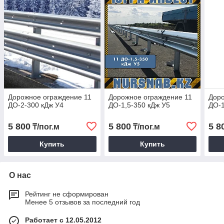
Дорожное ограждение 11
Дорожное ограждение 11
Доро
ДО-2-300 кДж У4
ДО-1,5-350 кДж У5
ДО-1
5 800
5 800
5 8
₸/пог.м
₸/пог.м
Купить
Купить
О нас
Рейтинг не сформирован
Менее 5 отзывов за последний год
Работает с 12.05.2012