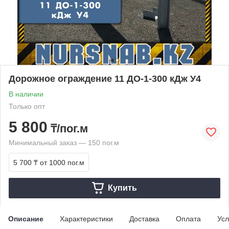
Дорожное ограждение 11 ДО-1-300 кДж У4
В наличии
Только опт
5 800
₸/пог.м
Минимальный заказ — 150 пог.м
5 700 ₸
от 1000 пог.м
Купить
Описание
Характеристики
Доставка
Оплата
Усл