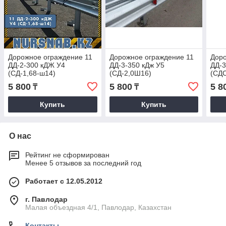
Дорожное ограждение 11
Дорожное ограждение 11
Доро
ДД-2-300 кДЖ У4
ДД-3-350 кДж У5
ДД-3
(СД-1,68-ш14)
(СД-2,0Ш16)
(СДС
5 800
5 800
5 8
₸
₸
Купить
Купить
О нас
Рейтинг не сформирован
Менее 5 отзывов за последний год
Работает с 12.05.2012
г. Павлодар
Малая объездная 4/1, Павлодар, Казахстан
Контакты