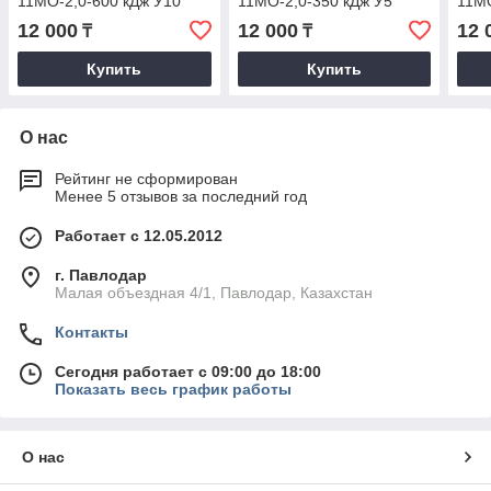
11МО-2,0-600 кДж У10
11МО-2,0-350 кДж У5
11МО
12 000
12 000
12 
₸
₸
Купить
Купить
О нас
Рейтинг не сформирован
Менее 5 отзывов за последний год
Работает с 12.05.2012
г. Павлодар
Малая объездная 4/1, Павлодар, Казахстан
Контакты
Сегодня работает с 09:00 до 18:00
Показать весь график работы
О нас