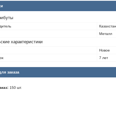
ки
рибуты
дитель
Казахста
Металл
ские характеристики
Новое
ок
7 лет
ля заказа
каз:
150 шт.