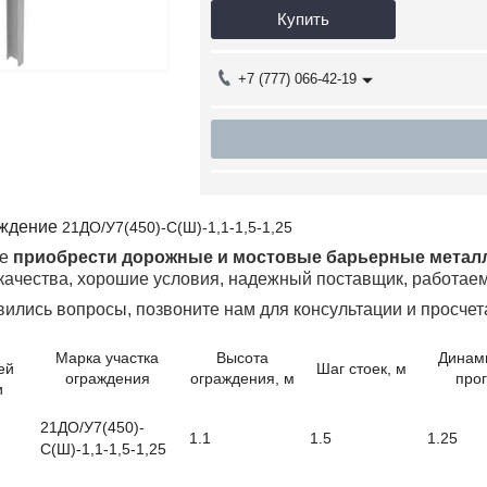
Купить
+7 (777) 066-42-19
аждение
21ДО/У7(450)-С(Ш)-1,1-1,5-1,25
те
приобрести дорожные и мостовые барьерные метал
качества, хорошие условия, надежный поставщик, работаем
вились вопросы, позвоните нам для консультации и просчет
Марка участка
Высота
Динам
ей
Шаг стоек, м
ограждения
ограждения, м
прог
и
21ДО/У7(450)-
1.1
1.5
1.25
С(Ш)-1,1-1,5-1,25