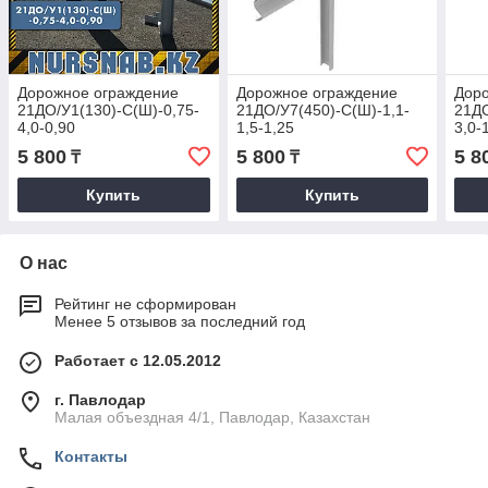
Дорожное ограждение
Дорожное ограждение
Дор
21ДО/У1(130)-С(Ш)-0,75-
21ДО/У7(450)-С(Ш)-1,1-
21ДО
4,0-0,90
1,5-1,25
3,0-
5 800
5 800
5 8
₸
₸
Купить
Купить
О нас
Рейтинг не сформирован
Менее 5 отзывов за последний год
Работает с 12.05.2012
г. Павлодар
Малая объездная 4/1, Павлодар, Казахстан
Контакты