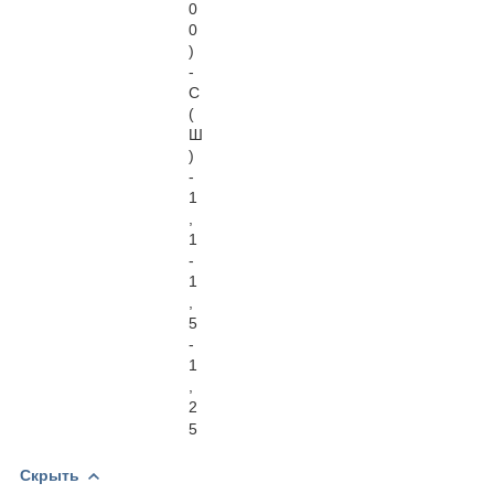
0
0
)
-
С
(
Ш
)
-
1
,
1
-
1
,
5
-
1
,
2
5
Скрыть