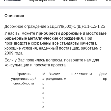
Описание
Дорожное ограждение 21ДО/У8(500)-С(Ш)-1,1-1,5-1,25
У нас вы можете
приобрести дорожные и мостовые
барьерные металлические ограждения
. При
производстве сохранены все стандарты качества,
хорошие условия, надежный поставщик, работаем с
2009 года
Если у Вас появились вопросы, позвоните нам для
консультации и просчета проекта
Уровень
М
Высота
Шаг стоек, м
Динами
удерживающей
а
ограждения, м
прог
способности
р
к
а
у
ч
а