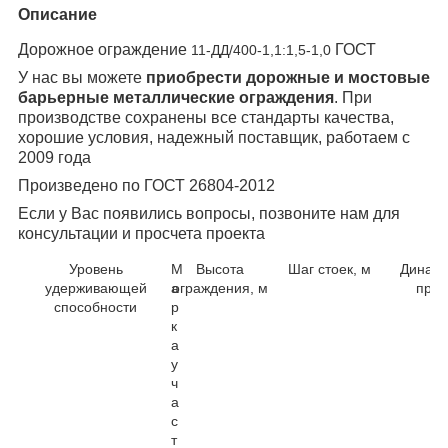
Описание
Дорожное ограждение
ГОСТ
11-ДД/400-1,1:1,5-1,0
У нас вы можете
приобрести дорожные и мостовые
барьерные металлические ограждения
. При
производстве сохранены все стандарты качества,
хорошие условия, надежный поставщик, работаем с
2009 года
Произведено по ГОСТ 26804-2012
Если у Вас появились вопросы, позвоните нам для
консультации и просчета проекта
Уровень
М
Высота
Шаг стоек, м
Динами
удерживающей
а
ограждения, м
прог
способности
р
к
а
у
ч
а
с
т