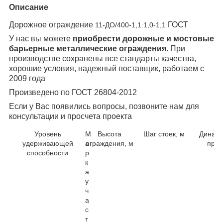
Описание
Дорожное ограждение
ГОСТ
11-ДО/400-1,1:1,0-1,1
У нас вы можете
приобрести дорожные и мостовые
барьерные металлические ограждения
. При
производстве сохранены все стандарты качества,
хорошие условия, надежный поставщик, работаем с
2009 года
Произведено по ГОСТ 26804-2012
Если у Вас появились вопросы, позвоните нам для
консультации и просчета проекта
Уровень
М
Высота
Шаг стоек, м
Динами
удерживающей
а
ограждения, м
прог
способности
р
к
а
у
ч
а
с
т