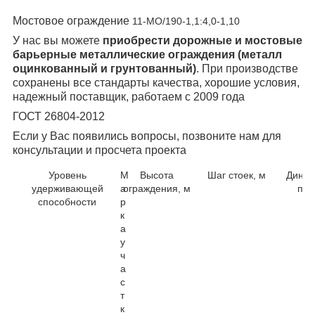
Мостовое ограждение
11-МО/190-1,1:4,0-1,10
У нас вы можете
приобрести дорожные и мостовые
барьерные металлические ограждения (металл
оцинкованный и грунтованный)
. При производстве
сохранены все стандарты качества, хорошие условия,
надежный поставщик, работаем с 2009 года
ГОСТ 26804-2012
Если у Вас появились вопросы, позвоните нам для
консультации и просчета проекта
Уровень
М
Высота
Шаг стоек, м
Динам
удерживающей
а
ограждения, м
про
способности
р
к
а
у
ч
а
с
т
к