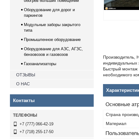
обогрев больших помещений
Оборудование для дорог и
паркингов
Модульные заборы закрытого
типа
Промышленное оборудование
Оборудование для АЗС, АГЗС,
бензовозов и газовозов
Производитель, Н
индивидуальных з
Газоанализаторы
Быстрый монтаж 
ОТЗЫВЫ
необходимого ко
О НАС
Характеристи
Контакты
Основные ат
Страна произво
Материал
+7 (777) 066-42-19
+7 (718) 255-17-50
Пользователь