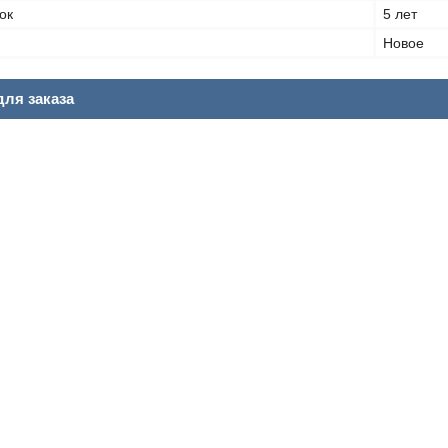
ок
5 лет
Новое
ля заказа