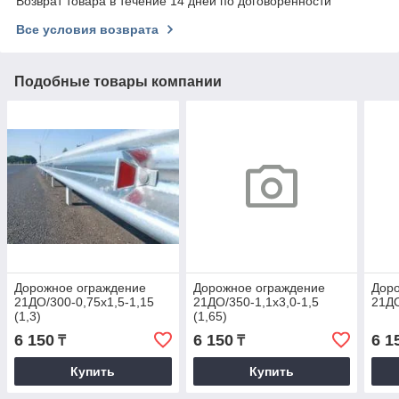
Возврат товара в течение 14 дней по договоренности
Все условия возврата
Подобные товары компании
Дорожное ограждение
Дорожное ограждение
Дор
21ДО/300-0,75х1,5-1,15
21ДО/350-1,1x3,0-1,5
21ДО
(1,3)
(1,65)
6 150
6 150
6 1
₸
₸
Купить
Купить