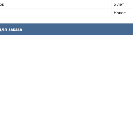
ок
5 лет
Новое
ля заказа